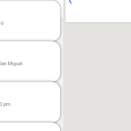
rú
San Miguel
00 pm